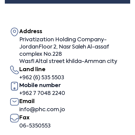
Address
Privatization Holding Company-
JordanFloor 2, Nasr Saleh Al-assaf
complex No.228
Wasfi Altal street khilda-Amman city
Land line
+962 (6) 535 5503
Mobile number
+962 7 7048 2240
Email
info@phc.com.jo
Fax
06-5350553